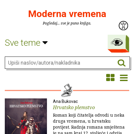
Moderna vremena
Pogledaj... sve je puno knjiga.
Sve teme
Ana Bukovac
Hrvatsko plemstvo
Roman koji čitatelja odvodi u neka
druga vremena, u hrvatsku
povijest. Radnja romana smještena
je na sam kraj 12. stoljeće i odvija