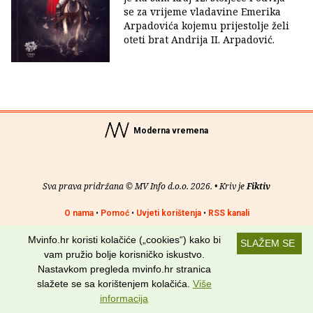
se za vrijeme vladavine Emerika
Arpadovića kojemu prijestolje želi
oteti brat Andrija II. Arpadović.
Moderna vremena
Sva prava pridržana © MV Info d.o.o. 2026. • Kriv je
Fiktiv
O nama
•
Pomoć
•
Uvjeti korištenja
•
RSS kanali
Mvinfo.hr koristi kolačiće („cookies“) kako bi
Potraži nas na:
SLAŽEM SE
vam pružio bolje korisničko iskustvo.
Nastavkom pregleda mvinfo.hr stranica
slažete se sa korištenjem kolačića.
Više
informacija