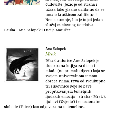
čudovište! Ježić je od straha i
užasa tako glasno urliknuo da se
umalo kruškicom zahliknuo!
Nema sumnje, bio je to još jedan
slučaj za slavnog Detektiva
Pauka... Ana Salopek i Lucija Matučec...
Ana Salopek
Mrak
'Mrak' autorice Ane Salopek je
ilustrirana knjiga za djecu i
mlade (ne premalu djecu) koja se
svojom univerzalnom temom
obraća svima. Prva od sveukupno
tri slikovnice koje se bave
propitkivanjem temeljnih
ljudskih emocija – straha ('Mrak'),
ljubavi ('Svjetlo') i emocionalne
slobode ('Ptice') kao odgovora na te temeljne...