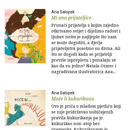
Ana Salopek
Mi smo prijateljice
Pronaći prijatelja s kojim zajedno
otkrivamo svijet i dijelimo radost i
ljubav nešto je najljepše što nam
se može dogoditi, a dječja
prijateljstva posebno su divna. Ali
što se dogodi kada se prijatelji
previše isprepletu i ponašaju se
kao da su jedno? Nataša Ozmec i
nagrađivana ilustratorica Ana...
Ana Salopek
Može li kukurikuuu
Ovo je priča o mladom pjetliću koji
se nije pridržavao uobičajenih
pravila kukurikanja pa je
kukurikao non-stop bez
prestanka. Kukurikanjem je