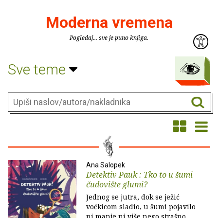
Moderna vremena
Pogledaj... sve je puno knjiga.
Sve teme
Ana Salopek
Detektiv Pauk : Tko to u šumi
čudovište glumi?
Jednog se jutra, dok se ježić
voćkicom sladio, u šumi pojavilo
ni manje ni više nego strašno