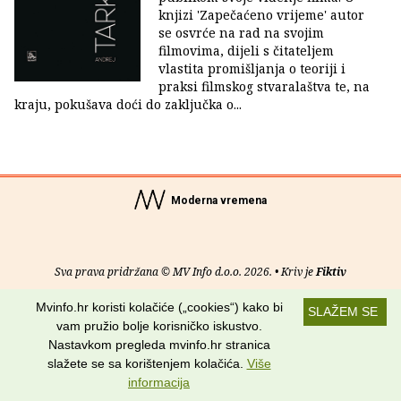
knjizi 'Zapečaćeno vrijeme' autor
se osvrće na rad na svojim
filmovima, dijeli s čitateljem
vlastita promišljanja o teoriji i
praksi filmskog stvaralaštva te, na
kraju, pokušava doći do zaključka o...
Moderna vremena
Sva prava pridržana © MV Info d.o.o. 2026. • Kriv je
Fiktiv
Mvinfo.hr koristi kolačiće („cookies“) kako bi
O nama
•
Pomoć
•
Uvjeti korištenja
•
RSS kanali
SLAŽEM SE
vam pružio bolje korisničko iskustvo.
Potraži nas na:
Nastavkom pregleda mvinfo.hr stranica
slažete se sa korištenjem kolačića.
Više
informacija