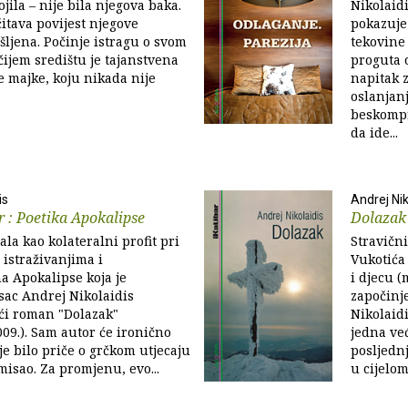
ojila – nije bila njegova baka.
Nikolaid
čitava povijest njegove
pokazuje 
šljena. Počinje istragu o svom
tekovine
čijem središtu je tajanstvena
proguta 
e majke, koju nikada nije
napitak z
oslanjanj
beskompr
da ide...
is
Andrej Nik
 : Poetika Apokalipse
Dolazak
ala kao kolateralni profit pri
Stravičn
 istraživanjima i
Vukotića 
a Apokalipse koja je
i djecu (
sac Andrej Nikolaidis
započinj
ći roman "Dolazak"
Nikolaidi
009.). Sam autor će ironično
jedna već
a je bilo priče o grčkom utjecaju
posljednj
isao. Za promjenu, evo...
u cijelom