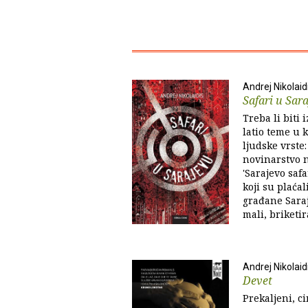
Andrej Nikolaid
Safari u Sar
Treba li biti
latio teme u k
ljudske vrste:
novinarstvo 
'Sarajevo safa
koji su plaćal
građane Saraj
mali, briketir
Andrej Nikolaid
Devet
Prekaljeni, c