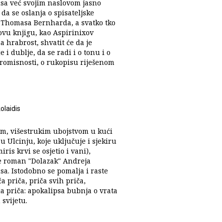
isa već svojim naslovom jasno
da se oslanja o spisateljske
 Thomasa Bernharda, a svatko tko
ovu knjigu, kao Aspirinixov
a hrabrost, shvatit će da je
e i dublje, da se radi i o tonu i o
omisnosti, o rukopisu riješenom
olaidis
im, višestrukim ubojstvom u kući
u Ulcinju, koje uključuje i sjekiru
miris krvi se osjetio i vani),
e roman "Dolazak" Andreja
sa. Istodobno se pomalja i raste
a priča, priča svih priča,
a priča: apokalipsa bubnja o vrata
 svijetu.