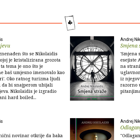
is
Andrej Nik
ajevu
Smjena 
 iznenađen što se Nikolaidis
'Smjena s
ojoj je kristalizirana grozota
esejiste 
 ta tema je ono što je
na stran
ne baš umjesno imenovalo kao
uglavnom
ri'. Oko ratnog turizma ljudi
iz njego
i da bi snajperom ubijali
razorno u
eva. Nikolaidis je izgradio
pitanjima
ani hard boiled...
is
Andrej Nik
Odlaganj
inični novinar otkrije da baka
"Odlagan