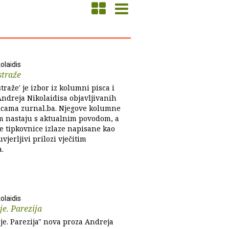
olaidis
straže
traže' je izbor iz kolumni pisca i
Andreja Nikolaidisa objavljivanih
icama zurnal.ba. Njegove kolumne
 nastaju s aktualnim povodom, a
ve tipkovnice izlaze napisane kao
vjerljivi prilozi vječitim
.
olaidis
e. Parezija
je. Parezija" nova proza Andreja