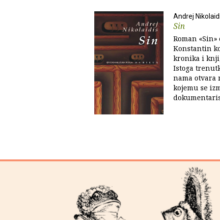
Andrej Nikolaid
Sin
Roman «Sin» 
Konstantin ko
kronika i knj
Istoga trenut
nama otvara 
kojemu se iz
dokumentarist