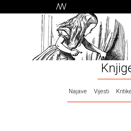
Knjig
Najave
Vijesti
Kritik