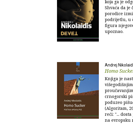
koja ga je odg
Shvaća da je 
porodice izmi
podrijetlu, u 
figura njegov
upoznao.
Andrej Nikolaid
Homo Sucker
Knjiga je nast
višegodišnjim
proučavanjim
crnogorski pi
poduzeo pišu
(Algoritam, 2
reći: "... dost
na evropsku m