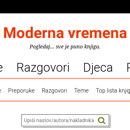
Moderna vremena
Pogledaj... sve je puno knjiga.
e
Razgovori
Djeca
e
Preporuke
Razgovori
Teme
Top lista knji