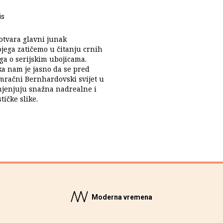
is
otvara glavni junak
jega zatičemo u čitanju crnih
iga o serijskim ubojicama.
ka nam je jasno da se pred
mračni Bernhardovski svijet u
mjenjuju snažna nadrealne i
ičke slike.
Moderna vremena