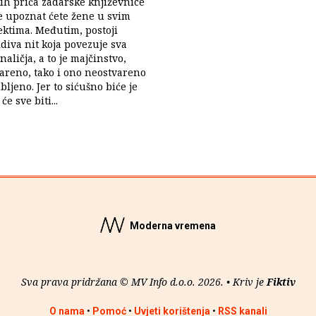
kih priča zadarske književnice
e upoznat ćete žene u svim
ktima. Međutim, postoji
diva nit koja povezuje sva
 naličja, a to je majčinstvo,
areno, tako i ono neostvareno
bljeno. Jer to sićušno biće je
e sve biti...
Moderna vremena
Sva prava pridržana © MV Info d.o.o. 2026. • Kriv je
Fiktiv
O nama
•
Pomoć
•
Uvjeti korištenja
•
RSS kanali