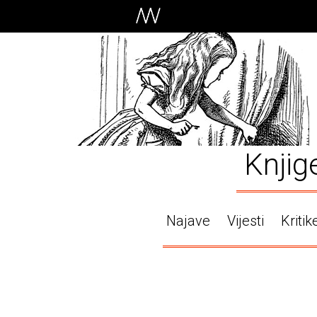
Knjig
Najave
Vijesti
Kritik