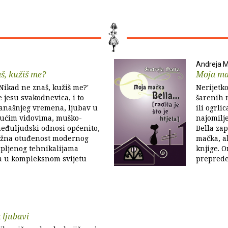
Andreja M
š, kužiš me?
Moja ma
Nikad ne znaš, kužiš me?'
Nerijetk
 jesu svakodnevica, i to
šarenih 
anašnjeg vremena, ljubav u
ili ogrli
ućim vidovima, muško-
najomilj
 međuljudski odnosi općenito,
Bella za
ježna otuđenost modernog
mačka, al
upljenog tehnikalijama
knjige. O
ja u kompleksnom svijetu
preprede
a ljubavi