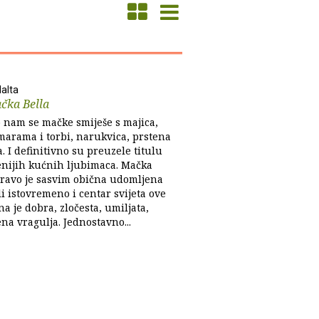
alta
čka Bella
o nam se mačke smiješe s majica,
marama i torbi, narukvica, prstena
ca. I definitivno su preuzele titulu
enijih kućnih ljubimaca. Mačka
pravo je sasvim obična udomljena
i istovremeno i centar svijeta ove
na je dobra, zločesta, umiljata,
na vragulja. Jednostavno...