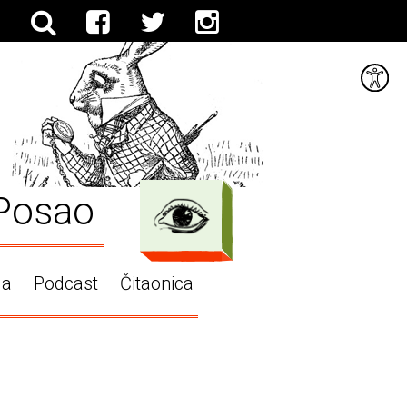
Posao
ga
Podcast
Čitaonica