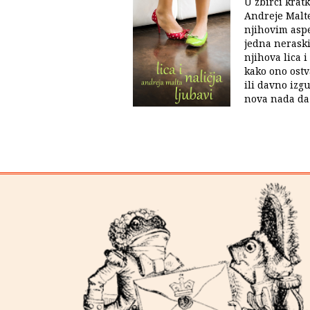
U zbirci krat
Andreje Malt
njihovim aspe
jedna neraski
njihova lica i
kako ono ostv
ili davno izgu
nova nada da ć