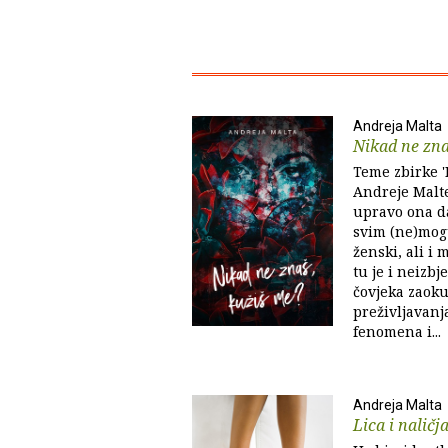
Andreja Malta
Nikad ne zna
Teme zbirke '
Andreje Malte
upravo ona d
svim (ne)mog
ženski, ali i
tu je i neizb
čovjeka zaok
preživljavan
fenomena i...
Andreja Malta
Lica i naličj