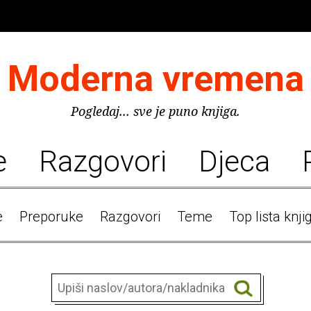
Moderna vremena
Pogledaj... sve je puno knjiga.
e
Razgovori
Djeca
e
Preporuke
Razgovori
Teme
Top lista knji