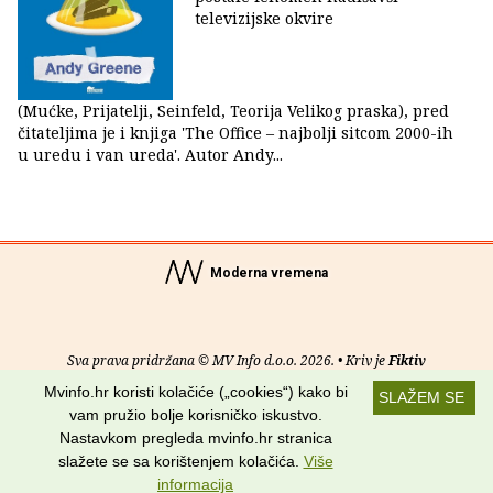
televizijske okvire
(Mućke, Prijatelji, Seinfeld, Teorija Velikog praska), pred
čitateljima je i knjiga 'The Office – najbolji sitcom 2000-ih
u uredu i van ureda'. Autor Andy...
Moderna vremena
Sva prava pridržana © MV Info d.o.o. 2026. • Kriv je
Fiktiv
Mvinfo.hr koristi kolačiće („cookies“) kako bi
SLAŽEM SE
O nama
•
Pomoć
•
Uvjeti korištenja
•
RSS kanali
vam pružio bolje korisničko iskustvo.
Nastavkom pregleda mvinfo.hr stranica
Potraži nas na:
slažete se sa korištenjem kolačića.
Više
informacija