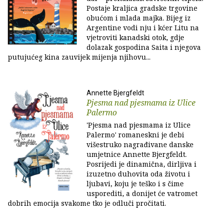
Postaje kraljica gradske trgovine
obućom i mlada majka. Bijeg iz
Argentine vodi nju i kćer Litu na
vjetroviti kanadski otok, gdje
dolazak gospodina Saita i njegova
putujućeg kina zauvijek mijenja njihovu...
Annette Bjergfeldt
Pjesma nad pjesmama iz Ulice
Palermo
'Pjesma nad pjesmama iz Ulice
Palermo' romaneskni je debi
višestruko nagrađivane danske
umjetnice Annette Bjergfeldt.
Posrijedi je dinamična, dirljiva i
izuzetno duhovita oda životu i
ljubavi, koju je teško i s čime
usporediti, a donijet će vatromet
dobrih emocija svakome tko je odluči pročitati.