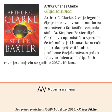
Arthur Charles Clarke
Oluja sa sunca
Arthur C. Clarke, živa je legenda
čije je ime svojevrsni sinonim za
znanstvenu fantastiku već pola
stoljeća. Stephen Baxter dijeli
Clarkeovu optimističnu vjeru da
će tehnologija i humanizam ruku
pod ruku rješavati buduće
probleme čovječanstva. A jedan
takav problem apokaliptičkih
razmjera pojavio se godine 2037... Nakon...
Moderna vremena
Sva prava pridržana © MV Info d.o.o. 2026. • Kriv je
Fiktiv