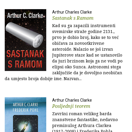
Arthur Charles Clarke
Sastanak s Ramom
Kad su ga zapazili instrumenti
svemirske straže godine 2131.,
prvo je dobio broj, kako se to već
običava za novootkrivene
asteroide. Nalazio se još izvan
Jupiterove staze kad se ustanovilo
da juri brzinom koja ga ne vodi po
elipsi oko Sunca. Astronomi stoga
zaključiše da je dovoljno neobičan
da umjesto broja dobije ime. Nazvan...
Arthur Charles Clarke
Posljednji teorem
Završni roman velikog barda
znanstvene fantastike, nedavno
preminulog Arthura Clarkea
(1917-2008) i Frederika Pohla,