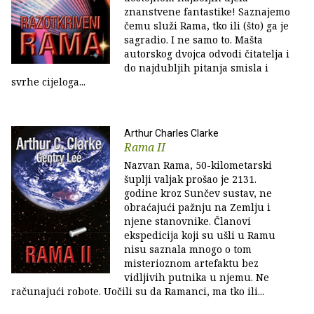
znanstvene fantastike! Saznajemo
čemu služi Rama, tko ili (što) ga je
sagradio. I ne samo to. Mašta
autorskog dvojca odvodi čitatelja i
do najdubljih pitanja smisla i
svrhe cijeloga...
Arthur Charles Clarke
Rama II
Nazvan Rama, 50-kilometarski
šuplji valjak prošao je 2131.
godine kroz Sunčev sustav, ne
obraćajući pažnju na Zemlju i
njene stanovnike. Članovi
ekspedicija koji su ušli u Ramu
nisu saznala mnogo o tom
misterioznom artefaktu bez
vidljivih putnika u njemu. Ne
računajući robote. Uočili su da Ramanci, ma tko ili...