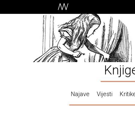
Knjig
Najave
Vijesti
Kritik