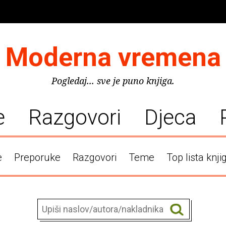
Moderna vremena
Pogledaj... sve je puno knjiga.
e
Razgovori
Djeca
e
Preporuke
Razgovori
Teme
Top lista knji