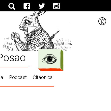
Posao
ga
Podcast
Čitaonica