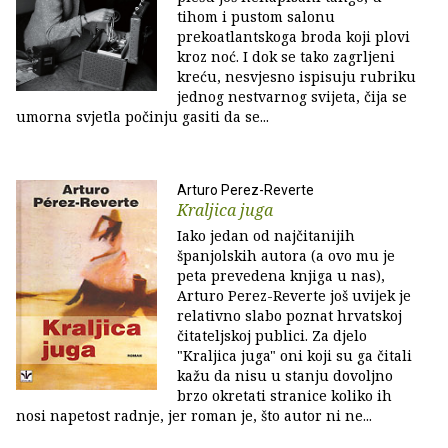
tihom i pustom salonu
prekoatlantskoga broda koji plovi
kroz noć. I dok se tako zagrljeni
kreću, nesvjesno ispisuju rubriku
jednog nestvarnog svijeta, čija se
umorna svjetla počinju gasiti da se...
Arturo Perez-Reverte
Kraljica juga
Iako jedan od najčitanijih
španjolskih autora (a ovo mu je
peta prevedena knjiga u nas),
Arturo Perez-Reverte još uvijek je
relativno slabo poznat hrvatskoj
čitateljskoj publici. Za djelo
"Kraljica juga" oni koji su ga čitali
kažu da nisu u stanju dovoljno
brzo okretati stranice koliko ih
nosi napetost radnje, jer roman je, što autor ni ne...