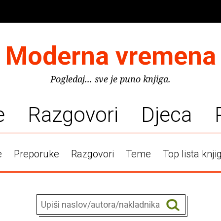
Moderna vremena
Pogledaj... sve je puno knjiga.
e
Razgovori
Djeca
e
Preporuke
Razgovori
Teme
Top lista knji