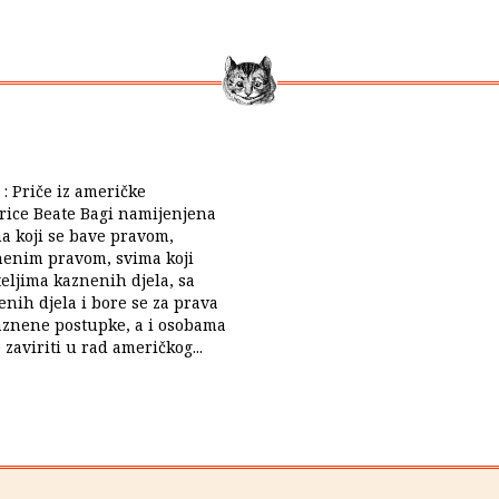
i : Priče iz američke
rice Beate Bagi namijenjena
a koji se bave pravom,
nenim pravom, svima koji
teljima kaznenih djela, sa
nih djela i bore se za prava
aznene postupke, a i osobama
e zaviriti u rad američkog...