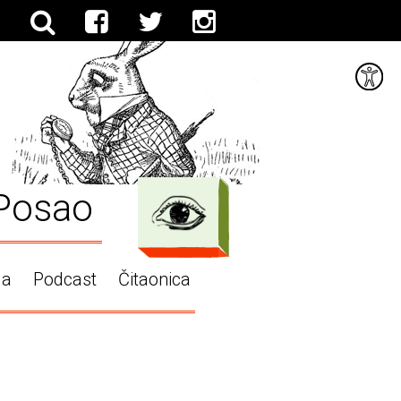
Posao
ga
Podcast
Čitaonica