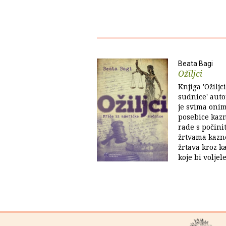
Beata Bagi
Ožiljci
Knjiga 'Ožiljc
sudnice' auto
je svima onim
posebice kaz
rade s počini
žrtvama kazne
žrtava kroz k
koje bi voljel