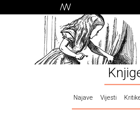
Knjig
Najave
Vijesti
Kritik