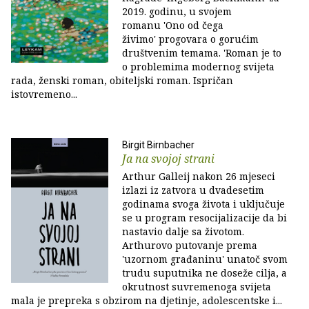
2019. godinu, u svojem
romanu 'Ono od čega
živimo' progovara o gorućim
društvenim temama. 'Roman je to
o problemima modernog svijeta
rada, ženski roman, obiteljski roman. Ispričan
istovremeno...
Birgit Birnbacher
Ja na svojoj strani
Arthur Galleij nakon 26 mjeseci
izlazi iz zatvora u dvadesetim
godinama svoga života i uključuje
se u program resocijalizacije da bi
nastavio dalje sa životom.
Arthurovo putovanje prema
'uzornom građaninu' unatoč svom
trudu suputnika ne doseže cilja, a
okrutnost suvremenoga svijeta
mala je prepreka s obzirom na djetinje, adolescentske i...