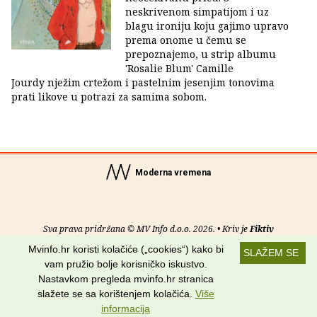
neskrivenom simpatijom i uz
blagu ironiju koju gajimo upravo
prema onome u čemu se
prepoznajemo, u strip albumu
'Rosalie Blum' Camille
Jourdy nježim crtežom i pastelnim jesenjim tonovima
prati likove u potrazi za samima sobom.
Moderna vremena
Sva prava pridržana © MV Info d.o.o. 2026. • Kriv je
Fiktiv
Mvinfo.hr koristi kolačiće („cookies“) kako bi
SLAŽEM SE
O nama
•
Pomoć
•
Uvjeti korištenja
•
RSS kanali
vam pružio bolje korisničko iskustvo.
Nastavkom pregleda mvinfo.hr stranica
Potraži nas na:
slažete se sa korištenjem kolačića.
Više
informacija