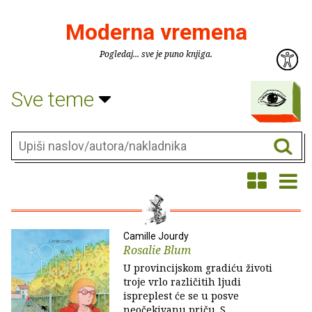
Moderna vremena
Pogledaj... sve je puno knjiga.
Sve teme
Camille Jourdy
Rosalie Blum
U provincijskom gradiću životi
troje vrlo različitih ljudi
ispreplest će se u posve
neočekivanu priču. S