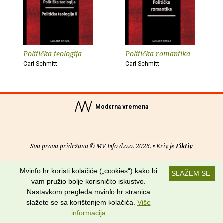
Politička teologija
Politička romantika
Carl Schmitt
Carl Schmitt
Moderna vremena
Sva prava pridržana © MV Info d.o.o. 2026. • Kriv je
Fiktiv
O nama
•
Pomoć
•
Uvjeti korištenja
•
RSS kanali
Mvinfo.hr koristi kolačiće („cookies“) kako bi
SLAŽEM SE
vam pružio bolje korisničko iskustvo.
Potraži nas na:
Nastavkom pregleda mvinfo.hr stranica
slažete se sa korištenjem kolačića.
Više
informacija