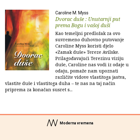
Caroline M. Myss
Dvorac duše : Unutarnji put
prema Bogu i vašoj duši
Kao temeljni predložak za ovo
suvremeno duhovno putovanje
Caroline Myss koristi djelo
«Zamak duše» Tereze Avilske.
Prilagođavajući Terezinu viziju
duše, Caroline nas vodi iz odaje u
odaju, pomaže nam upoznati
različite vidove vlastitoga jastva,
vlastite duše i vlastitoga duha – te nas na taj način
priprema za konačan susret s...
Moderna vremena