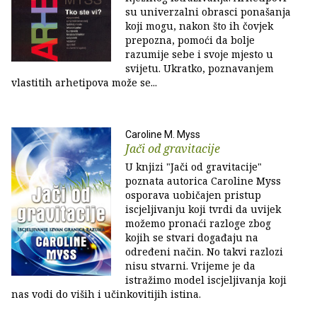
su univerzalni obrasci ponašanja
koji mogu, nakon što ih čovjek
prepozna, pomoći da bolje
razumije sebe i svoje mjesto u
svijetu. Ukratko, poznavanjem
vlastitih arhetipova može se...
Caroline M. Myss
Jači od gravitacije
U knjizi "Jači od gravitacije"
poznata autorica Caroline Myss
osporava uobičajen pristup
iscjeljivanju koji tvrdi da uvijek
možemo pronaći razloge zbog
kojih se stvari događaju na
određeni način. No takvi razlozi
nisu stvarni. Vrijeme je da
istražimo model iscjeljivanja koji
nas vodi do viših i učinkovitijih istina.