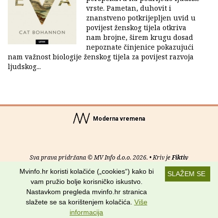
vrste. Pametan, duhovit i
znanstveno potkrijepljen uvid u
povijest ženskog tijela otkriva
nam brojne, širem krugu dosad
nepoznate činjenice pokazujući
nam važnost biologije ženskog tijela za povijest razvoja
ljudskog...
Moderna vremena
Sva prava pridržana © MV Info d.o.o. 2026. • Kriv je
Fiktiv
Mvinfo.hr koristi kolačiće („cookies“) kako bi
SLAŽEM SE
O nama
•
Pomoć
•
Uvjeti korištenja
•
RSS kanali
vam pružio bolje korisničko iskustvo.
Nastavkom pregleda mvinfo.hr stranica
Potraži nas na:
slažete se sa korištenjem kolačića.
Više
informacija