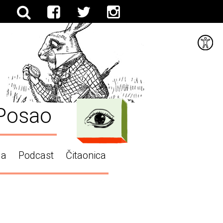
Posao
ga
Podcast
Čitaonica