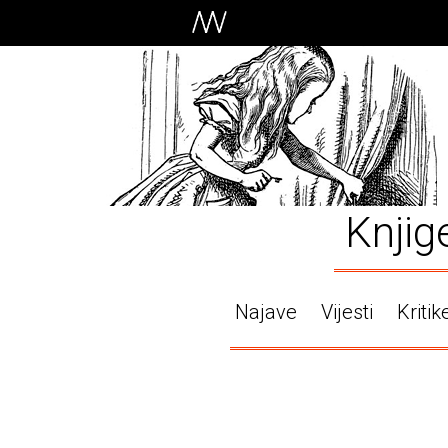
Knjig
Najave
Vijesti
Kritik