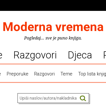
Moderna vremena
Pogledaj... sve je puno knjiga.
e
Razgovori
Djeca
e
Preporuke
Razgovori
Teme
Top lista knji