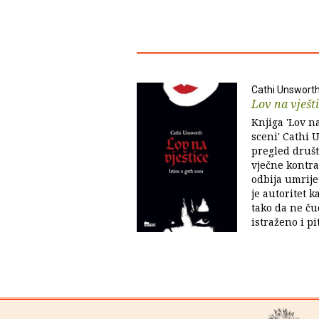
Cathi Unswort
Lov na vješt
Knjiga 'Lov na
sceni' Cathi 
pregled društ
vječne kontra
odbija umrije
je autoritet k
tako da ne ču
istraženo i pit