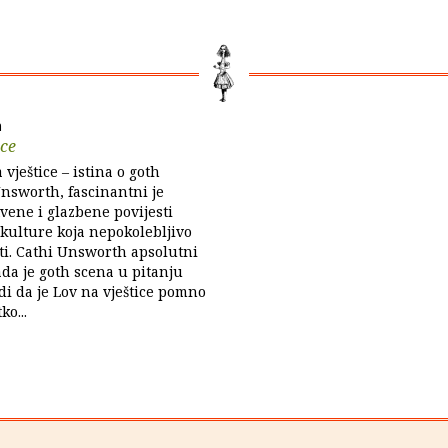
h
ice
 vještice – istina o goth
Unsworth, fascinantni je
vene i glazbene povijesti
kulture koja nepokolebljivo
ti. Cathi Unsworth apsolutni
ada je goth scena u pitanju
di da je Lov na vještice pomno
ko...