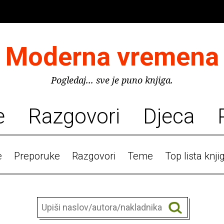
Moderna vremena
Pogledaj... sve je puno knjiga.
e
Razgovori
Djeca
e
Preporuke
Razgovori
Teme
Top lista knji