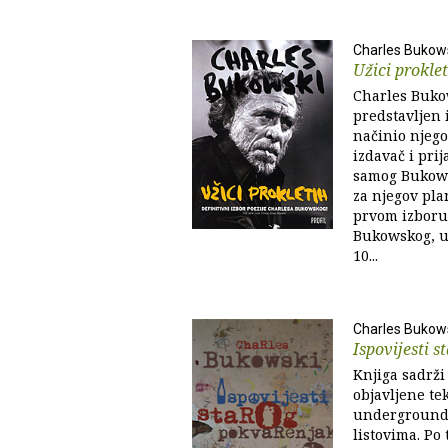
Charles Bukow
Užici prokle
Charles Bukow
predstavljen i
načinio njego
izdavač i prij
samog Bukowsk
za njegov plan
prvom izboru
Bukowskog, u 
10...
Charles Bukow
Ispovijesti 
Knjiga sadrži
objavljene tek
underground, 
listovima. Po