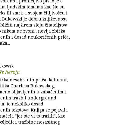
tvoreno i pronicljivo pisao je o
jim ljudskim temama kao što su
eks ili smrt, a svojom čitljivošću i
u Bukowski je dobru književnost
bližiti najširem sloju čitateljstva.
 nikom ne zvoni', novija zbirka
jenih i dosad neukoričenih priča,
mka...
ukowski
še heroja
irka nesabranih priča, kolumni,
kritika Charlesa Bukowskog,
meno objavljenih u zabačenim i
jenim trash i underground
ma, te nekoliko dosad
enih tekstova. Knjiga se pojavila
načela "jer ste vi to tražili", kao
osljedica tražbine nezasitnog