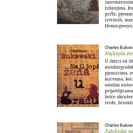
zanemarenim
izdanjima, Bu
priŸa, pjesama
izvrsnih, man
Hemingwayu, 
Charles Bukow
Najljepša že
U zbirci od 3
autobiografsk
pjesnicima, s
kurvama, koc
ostalim autor
prijateljicama
žešće okružen
tvrđe, brutalni
Charles Bukow
Zabilješke s