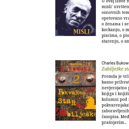
U ovaj izbor 
misli' uvršte
osnovnih tem
opetovano vrać
o ženama i se
kockanju, o m
piscima, o pis
starenju, o sm
Charles Bukow
Zabilješke s
Premda je vrl
kasno prihvat
nevjerojatno p
knjiga i knjiž
kolumni pod n
pokvarenjaka
zaboravljeni
časopisa. Međ
prašnjavim...