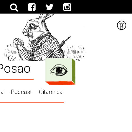
Posao
ga
Podcast
Čitaonica