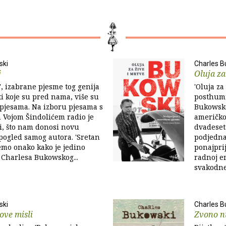
ski
Charles B
j
Oluja za
j', izabrane pjesme tog genija
'Oluja za
i koje su pred nama, više su
posthumn
pjesama. Na izboru pjesama s
Bukowsko
 Vojom Šindolićem radio je
američkog
, što nam donosi novu
dvadeset
pogled samog autora. 'Sretan
podjednak
ćemo onako kako je jedino
ponajprij
 Charlesa Bukowskog...
radnoj en
svakodne
ski
Charles B
ove misli
Zvono n