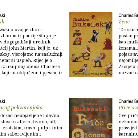
ski
Charles B
tih
Žene
ski u ovoj je zbirci
"Da sam 
zborom iz poezije što ga je
postao p
v dugogodišnji urednik,
kao mušk
atelj John Martin, koji je, uz
ženama...
og, vjerojatno najzaslužniji
pojašnjav
etarni uspjeh. Riječ je o
najomilje
 iz ukupnog opusa Charlesa
Zacijelo 
koji su uključene i pjesme iz
nazvao nj
ski
Charles B
starog pokvarenjaka
Priče o 
 dosad neobjavljene i davno
Ove priče
stove u alternativnim, off,
nekonfor
erotskim, trash, pulp i inim
prosvjed
 tim zaboravljenim i
karnalnu