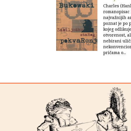
Charles (Hank
romanopisac i
najvažnijih am
poznat je po 
kojeg odlikuj
otvorenost, al
nebirani ulič
nekonvencion
pričama o...