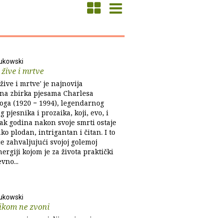
ukowski
 žive i mrtve
 žive i mrtve' je najnovija
a zbirka pjesama Charlesa
ga (1920 − 1994), legendarnog
 pjesnika i prozaika, koji, evo, i
ak godina nakon svoje smrti ostaje
o plodan, intrigantan i čitan. I to
e zahvaljujući svojoj golemoj
ergiji kojom je za života praktički
vno...
ukowski
ikom ne zvoni