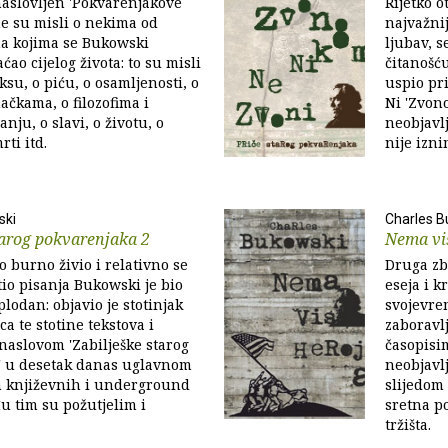
naslovljen 'Pokvarenjakove
Rijetko o
ne su misli o nekima od
najvažni
a kojima se Bukowski
ljubav, s
ao cijelog života: to su misli
čitanošć
ksu, o piću, o osamljenosti, o
uspio pri
ačkama, o filozofima i
Ni 'Zvono
anju, o slavi, o životu, o
neobjavl
rti itd.
nije izni
ski
Charles B
tarog pokvarenjaka 2
Nema vi
o burno živio i relativno se
Druga zb
io pisanja Bukowski je bio
eseja i 
lodan: objavio je stotinjak
svojevre
ica te stotine tekstova i
zaboravl
aslovom 'Zabilješke starog
časopisi
' u desetak danas uglavnom
neobjavlj
h književnih i underground
slijedom 
u tim su požutjelim i
sretna p
tržišta.