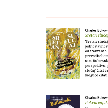
Charles Bukow
Sretan sluča
'Sretan sluča
jednostavnost
od izabranih 
prevoditeljem
sam Bukowski
perspektivu, 
slučaj' čitat 
moguće čitati
Charles Bukow
Pokvarenjak