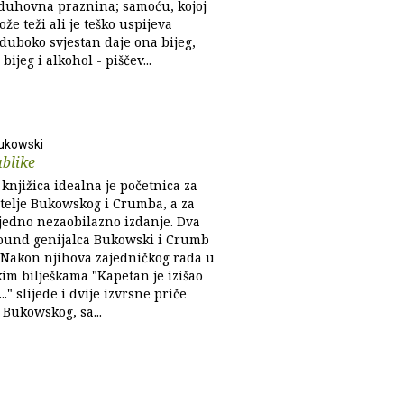
 duhovna praznina; samoću, kojoj
ože teži ali je teško uspijeva
duboko svjestan daje ona bijeg,
 bijeg i alkohol - piščev...
ukowski
blike
knjižica idealna je početnica za
atelje Bukowskog i Crumba, a za
 jedno nezaobilazno izdanje. Dva
und genijalca Bukowski i Crumb
 Nakon njihova zajedničkog rada u
im bilješkama "Kapetan je izišao
.." slijede i dvije izvrsne priče
 Bukowskog, sa...