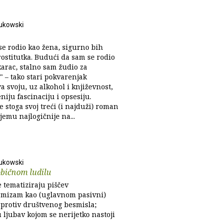
ukowski
se rodio kao žena, sigurno bih
rostitutka. Budući da sam se rodio
arac, stalno sam žudio za
" – tako stari pokvarenjak
a svoju, uz alkohol i književnost,
niju fascinaciju i opsesiju.
je stoga svoj treći (i najduži) roman
emu najlogičnije na...
ukowski
običnom ludilu
 tematiziraju piščev
mizam kao (uglavnom pasivni)
 protiv društvenog besmisla;
 ljubav kojom se nerijetko nastoji