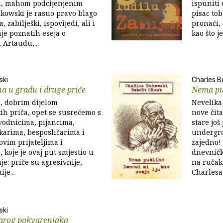
, mahom podcijenjenim
ispuniti
kowski je rasuo pravo blago
pisac tob
, zabilješki, ispovijedi, ali i
pronaći, 
je poznatih eseja o
kao što je
Artaudu,...
ski
Charles B
na u gradu i druge priče
Nema pu
0, dobrim dijelom
Nevelika 
ih priča, opet se susrećemo s
nove čit
vodnicima, pijancima,
stare još
karima, besposličarima i
undergro
ovim prijateljima i
zajedno!
, koje je ovaj put smjestio u
dnevničk
je: priče su agresivnije,
na ručak.
je...
Charlesa
ski
tarog pokvarenjaka