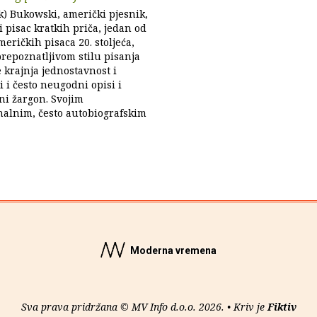
) Bukowski, američki pjesnik,
 pisac kratkih priča, jedan od
eričkih pisaca 20. stoljeća,
prepoznatljivom stilu pisanja
e krajnja jednostavnost i
i i često neugodni opisi i
ni žargon. Svojim
alnim, često autobiografskim
Moderna vremena
Sva prava pridržana © MV Info d.o.o. 2026. • Kriv je
Fiktiv