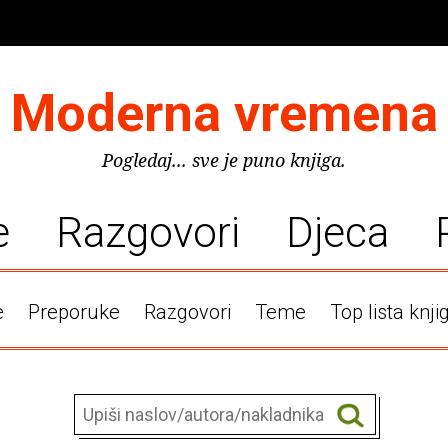
Moderna vremena
Pogledaj... sve je puno knjiga.
e
Razgovori
Djeca
e
Preporuke
Razgovori
Teme
Top lista knji