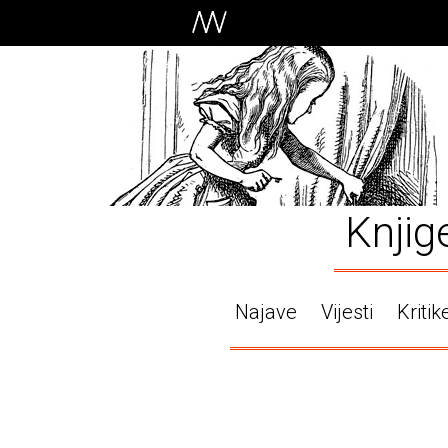
Knjig
Najave
Vijesti
Kritik