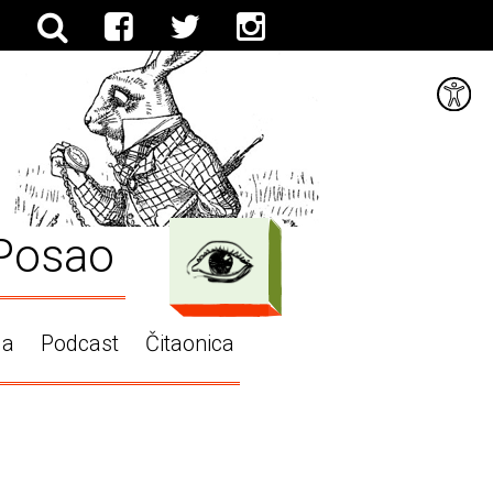
Posao
ga
Podcast
Čitaonica