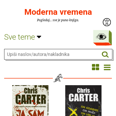
Moderna vremena
Pogledaj... sve je puno knjiga.
Sve teme