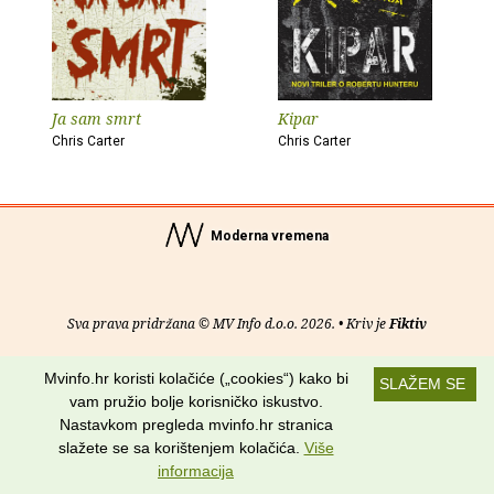
Ja sam smrt
Kipar
Chris Carter
Chris Carter
Moderna vremena
Sva prava pridržana © MV Info d.o.o. 2026. • Kriv je
Fiktiv
O nama
•
Pomoć
•
Uvjeti korištenja
•
RSS kanali
Mvinfo.hr koristi kolačiće („cookies“) kako bi
SLAŽEM SE
vam pružio bolje korisničko iskustvo.
Potraži nas na:
Nastavkom pregleda mvinfo.hr stranica
slažete se sa korištenjem kolačića.
Više
informacija