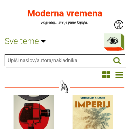
Moderna vremena
Pogledaj... sve je puno knjiga.
Sve teme