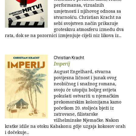
performansa, vizualnih
umjetnosti i njihovog odnosa sa
stvarnošću. Christian Kracht na
sebi svojstven način prikazuje
grotesknu atmosferu između dva
rata, dok se na pozornici izmjenjuje cijeli niz likova iz...
Christian Kracht
Imperij
August Engelhard, stvarna
povijesna ličnost i junak ovog
neobičnog i snažnog romana,
svoju će utopiju boljeg svijeta
pokušati ostvariti u njemačkim
prekomorskim kolonijama kamo
početkom 20. stoljeća bježi iz
zatrovane, filistarske
vilhelminske Njemačke. Nakon
kratke idile na otoku Kabakonu gdje uzgaja kokosov orah
i dočekuje...