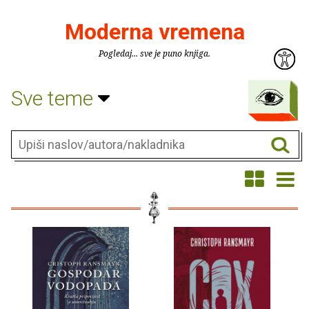
Moderna vremena
Pogledaj... sve je puno knjiga.
Sve teme