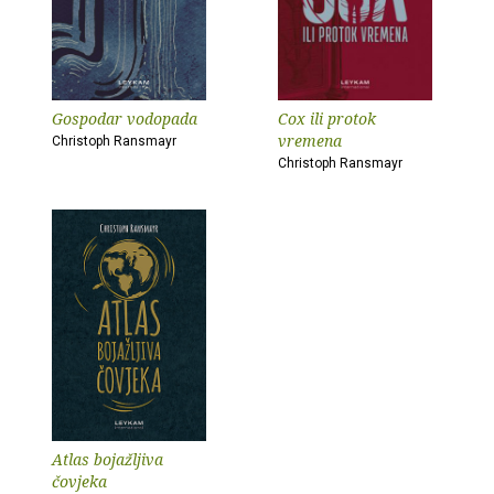
Gospodar vodopada
Cox ili protok
vremena
Christoph Ransmayr
Christoph Ransmayr
Atlas bojažljiva
čovjeka