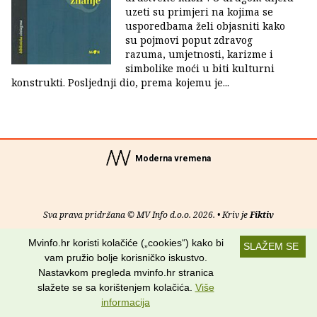
uzeti su primjeri na kojima se
usporedbama želi objasniti kako
su pojmovi poput zdravog
razuma, umjetnosti, karizme i
simbolike moći u biti kulturni
konstrukti. Posljednji dio, prema kojemu je...
Moderna vremena
Sva prava pridržana © MV Info d.o.o. 2026. • Kriv je
Fiktiv
Mvinfo.hr koristi kolačiće („cookies“) kako bi
O nama
•
Pomoć
•
Uvjeti korištenja
•
RSS kanali
SLAŽEM SE
vam pružio bolje korisničko iskustvo.
Potraži nas na:
Nastavkom pregleda mvinfo.hr stranica
slažete se sa korištenjem kolačića.
Više
informacija