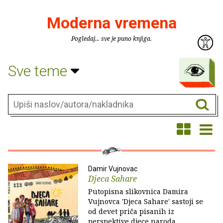
Moderna vremena
Pogledaj... sve je puno knjiga.
Sve teme
Damir Vujnovac
Djeca Sahare
Putopisna slikovnica Damira
Vujnovca 'Djeca Sahare' sastoji se
od devet priča pisanih iz
perspektive djece naroda