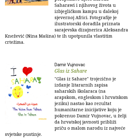
Saharawi i njihovog života u
izbjegličkom kampu u dalekoj
sjevernoj Africi. Fotografije je
ilustratorski dorađila priznata
sarajevska dizajnerica Aleksandra
Knežević (Nina Mašina) te ih upotpunila vlastitim
crtežima.
Damir Vujnovac
Glas iz Sahare
"Glas iz Sahare" trojezično je
izdanje litararnih zapisa
saharskih školaraca (na
arapskom, engleskom i hrvatskom
jeziku) nastao kao rezultat
humanitarne inicijative koju je
pokrenuo Damir Vujnovac, u želji
da hrvatskoj javnosti približi
priču o malom narodu iz najveće
svjetske pustinje.