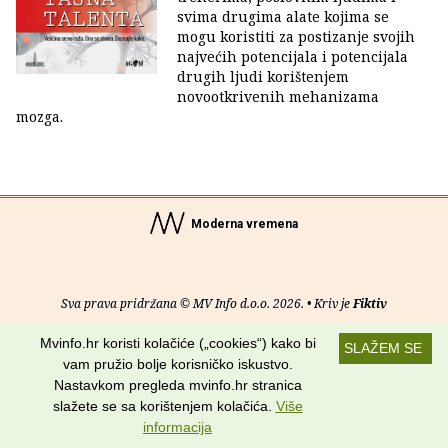
svima drugima alate kojima se
mogu koristiti za postizanje svojih
najvećih potencijala i potencijala
drugih ljudi korištenjem
novootkrivenih mehanizama
mozga.
Moderna vremena
Sva prava pridržana © MV Info d.o.o. 2026. • Kriv je
Fiktiv
Mvinfo.hr koristi kolačiće („cookies“) kako bi
O nama
•
Pomoć
•
Uvjeti korištenja
•
RSS kanali
SLAŽEM SE
vam pružio bolje korisničko iskustvo.
Potraži nas na:
Nastavkom pregleda mvinfo.hr stranica
slažete se sa korištenjem kolačića.
Više
informacija