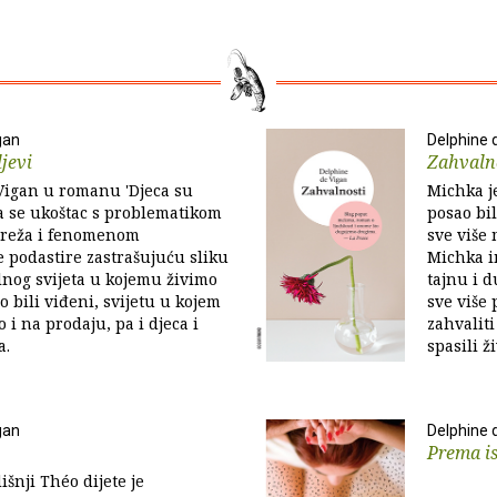
gan
Delphine 
jevi
Zahvaln
Vigan u romanu 'Djeca su
Michka je
ta se ukoštac s problematikom
posao bil
reža i fenomenom
sve više 
e podastire zastrašujuću sliku
Michka i
lnog svijeta u kojemu živimo
tajnu i 
 bili viđeni, svijetu u kojem
sve više 
o i na prodaju, pa i djeca i
zahvaliti
a.
spasili ž
gan
Delphine 
Prema is
šnji Théo dijete je