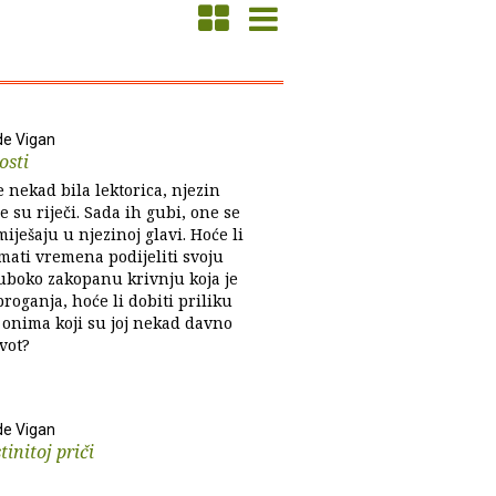
de Vigan
osti
 nekad bila lektorica, njezin
e su riječi. Sada ih gubi, one se
miješaju u njezinoj glavi. Hoće li
mati vremena podijeliti svoju
duboko zakopanu krivnju koja je
proganja, hoće li dobiti priliku
 onima koji su joj nekad davno
ivot?
de Vigan
tinitoj priči