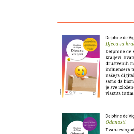
Delphine de Vi
Djeca su kral
Delphine de 
kraljevi' hva
društvenih m
influensera t
našega digita
samo da bismo
je sve izložen
vlastita intim
Delphine de Vi
Odanosti
Dvanaestogodi