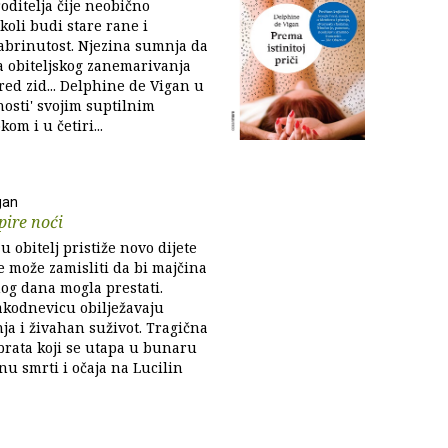
roditelja čije neobično
koli budi stare rane i
zabrinutost. Njezina sumnja da
va obiteljskog zanemarivanja
pred zid... Delphine de Vigan u
osti' svojim suptilnim
om i u četiri...
gan
pire noći
u obitelj pristiže novo dijete
ne može zamisliti da bi majčina
og dana mogla prestati.
akodnevicu obilježavaju
ja i živahan suživot. Tragična
rata koji se utapa u bunaru
nu smrti i očaja na Lucilin