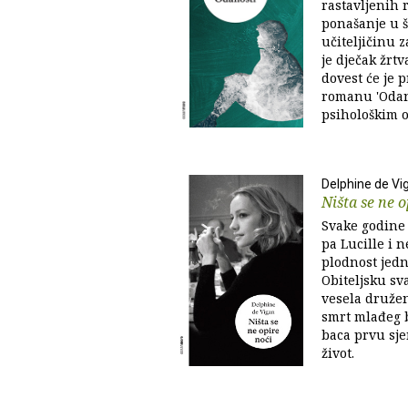
rastavljenih 
ponašanje u š
učiteljičinu 
je dječak žrt
dovest će je 
romanu 'Odan
psihološkim ok
Delphine de Vi
Ništa se ne o
Svake godine 
pa Lucille i 
plodnost jedn
Obiteljsku sv
vesela družen
smrt mlađeg b
baca prvu sje
život.