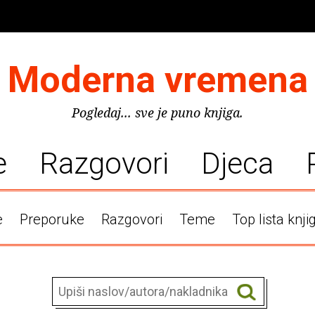
Moderna vremena
Pogledaj... sve je puno knjiga.
e
Razgovori
Djeca
e
Preporuke
Razgovori
Teme
Top lista knji