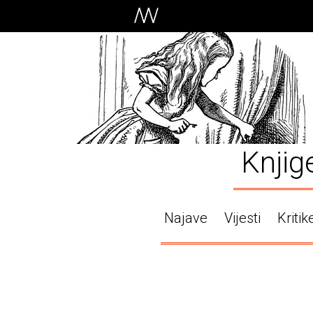
Knjig
Najave
Vijesti
Kritik