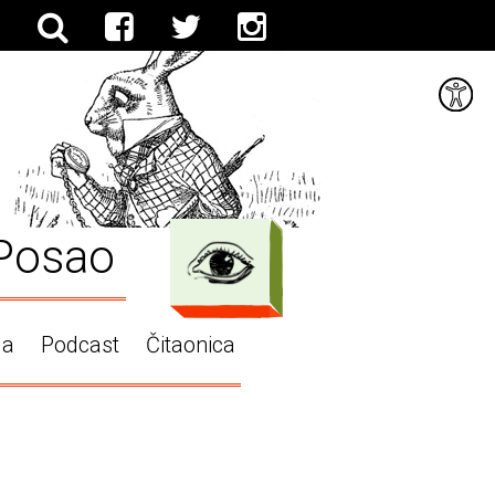
Posao
ga
Podcast
Čitaonica