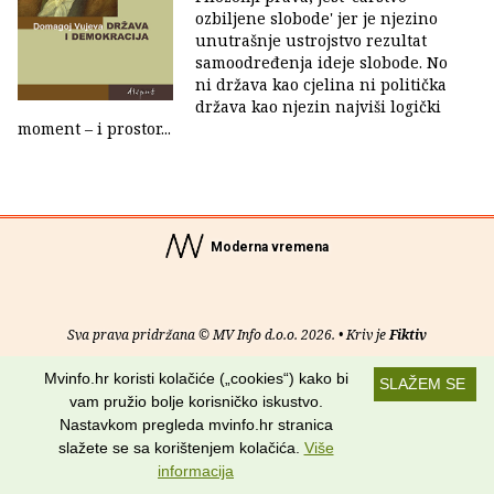
ozbiljene slobode' jer je njezino
unutrašnje ustrojstvo rezultat
samoodređenja ideje slobode. No
ni država kao cjelina ni politička
država kao njezin najviši logički
moment – i prostor...
Moderna vremena
Sva prava pridržana © MV Info d.o.o. 2026. • Kriv je
Fiktiv
Mvinfo.hr koristi kolačiće („cookies“) kako bi
O nama
•
Pomoć
•
Uvjeti korištenja
•
RSS kanali
SLAŽEM SE
vam pružio bolje korisničko iskustvo.
Potraži nas na:
Nastavkom pregleda mvinfo.hr stranica
slažete se sa korištenjem kolačića.
Više
informacija