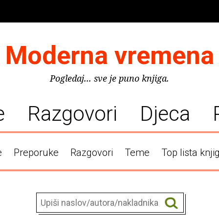
Moderna vremena
Pogledaj... sve je puno knjiga.
e
Razgovori
Djeca
e
Preporuke
Razgovori
Teme
Top lista knji