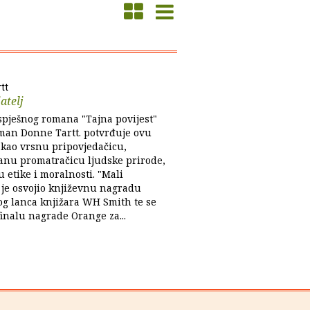
tt
atelj
pješnog romana "Tajna povijest"
man Donne Tartt. potvrđuje ovu
 kao vrsnu pripovjedačicu,
iranu promatračicu ljudske prirode,
 etike i moralnosti. "Mali
" je osvojio književnu nagradu
og lanca knjižara WH Smith te se
inalu nagrade Orange za...