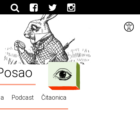
Posao
ga
Podcast
Čitaonica