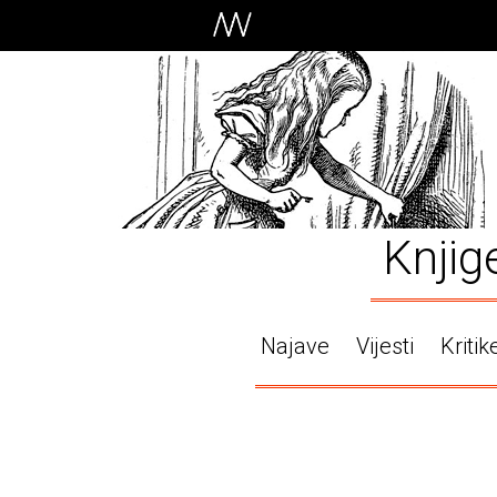
Knjig
Najave
Vijesti
Kritik