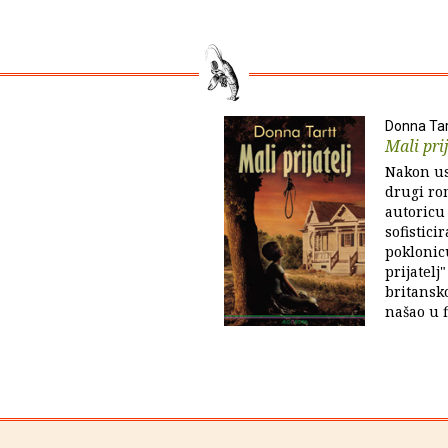
Donna Tar
Mali prij
Nakon us
drugi ro
autoricu
sofistic
poklonicu
prijatelj
britansk
našao u f