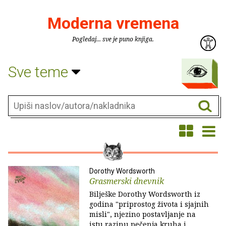
Moderna vremena
Pogledaj... sve je puno knjiga.
Sve teme
Dorothy Wordsworth
Grasmerski dnevnik
Bilješke Dorothy Wordsworth iz
godina "priprostog života i sjajnih
misli", njezino postavljanje na
istu razinu pečenja kruha i