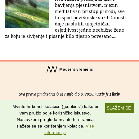
bavljenja pjesništvom, njezin
meditativan pristup prirodi, sve
to ispod površinske suzdržanosti
daje naslutiti umjetničku
osjetljivost jedne neobične žene
za koju je življenje i pisanje bilo tijesno povezano,...
Moderna vremena
Sva prava pridržana © MV Info d.o.o. 2026. • Kriv je
Fiktiv
Mvinfo.hr koristi kolačiće („cookies“) kako bi
O nama
•
Pomoć
•
Uvjeti korištenja
•
RSS kanali
SLAŽEM SE
vam pružio bolje korisničko iskustvo.
Potraži nas na:
Nastavkom pregleda mvinfo.hr stranica
slažete se sa korištenjem kolačića.
Više
informacija