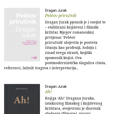
Dragan Jurak
Peléov priručnik
Dragan Jurak pjesnik je i esejist te
– etablirani književni i filmski
kritičar. Njegov romaneskni
prvijenac 'Peléov
priručnik' slojevita je posveta
čitanju kao profesiji, hobiju i
iznad svega strasti, knjiški
spomenik knjizi. Ova
postmodernistička slagalica citata,
referenci, lažnih tragova i interpretacija...
Dragan Jurak
Ah!
Knjiga 'Ah!' Dragana Juraka,
istaknutog filmskog i književnog
kritičara, svojevrsni je dnevnik
gledanja (filmova), prozni