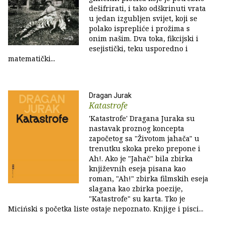
dešifrirati, i tako odškrinuti vrata
u jedan izgubljen svijet, koji se
polako isprepliće i prožima s
onim našim. Dva toka, fikcijski i
esejistički, teku usporedno i
matematički...
Dragan Jurak
Katastrofe
'Katastrofe' Dragana Juraka su
nastavak proznog koncepta
započetog sa "Životom jahača" u
trenutku skoka preko prepone i
Ah!. Ako je "Jahač" bila zbirka
književnih eseja pisana kao
roman, "Ah!" zbirka filmskih eseja
slagana kao zbirka poezije,
"Katastrofe" su karta. Tko je
Miciński s početka liste ostaje nepoznato. Knjige i pisci...