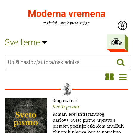
Moderna vremena
Pogledaj... sve je puno knjiga.
Sve teme
Dragan Jurak
Sveto pismo
Roman-esej intrigantnog
naslova 'Sveto pismo' upravo s
pismom počinje: otkrićem antičkih
glinenih pločica koje je potrebno