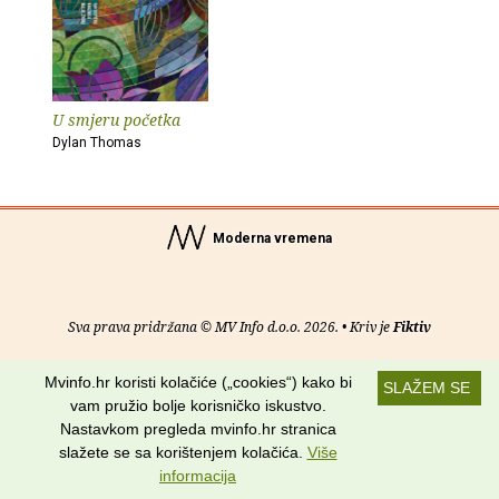
U smjeru početka
Dylan Thomas
Moderna vremena
Sva prava pridržana © MV Info d.o.o. 2026. • Kriv je
Fiktiv
O nama
•
Pomoć
•
Uvjeti korištenja
•
RSS kanali
Mvinfo.hr koristi kolačiće („cookies“) kako bi
SLAŽEM SE
vam pružio bolje korisničko iskustvo.
Potraži nas na:
Nastavkom pregleda mvinfo.hr stranica
slažete se sa korištenjem kolačića.
Više
informacija