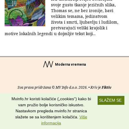
svoje gusto tkanje jezičnih slika,
Thomas se, ne bez ironije, bavi
velikim temama, jedinstvom
života i smrti, ljubavlju i ludilom,
pretvarajući velški krajolik i
motive lokalnih legendi u dojmljiv tekst koji...
Moderna vremena
Sva prava pridržana © MV Info d.o.o. 2026. • Kriv je
Fiktiv
Mvinfo.hr koristi kolačiće („cookies“) kako bi
O nama
•
Pomoć
•
Uvjeti korištenja
•
RSS kanali
SLAŽEM SE
vam pružio bolje korisničko iskustvo.
Potraži nas na:
Nastavkom pregleda mvinfo.hr stranica
slažete se sa korištenjem kolačića.
Više
informacija