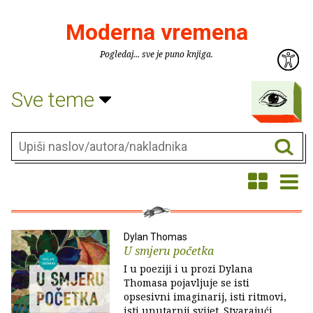
Moderna vremena
Pogledaj... sve je puno knjiga.
Sve teme
Dylan Thomas
U smjeru početka
I u poeziji i u prozi Dylana
Thomasa pojavljuje se isti
opsesivni imaginarij, isti ritmovi,
isti unutarnji svijet. Stvarajući