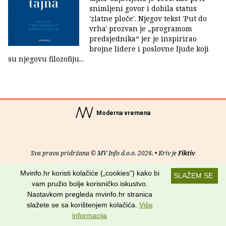
snimljeni govor i dobila status
'zlatne ploče'. Njegov tekst 'Put do
vrha' prozvan je „programom
predsjednika“ jer je inspirirao
brojne lidere i poslovne ljude koji
su njegovu filozofiju...
Moderna vremena
Sva prava pridržana © MV Info d.o.o. 2026. • Kriv je
Fiktiv
Mvinfo.hr koristi kolačiće („cookies“) kako bi
O nama
•
Pomoć
•
Uvjeti korištenja
•
RSS kanali
SLAŽEM SE
vam pružio bolje korisničko iskustvo.
Potraži nas na:
Nastavkom pregleda mvinfo.hr stranica
slažete se sa korištenjem kolačića.
Više
informacija