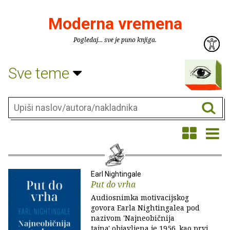
Moderna vremena
Pogledaj... sve je puno knjiga.
Sve teme
Earl Nightingale
Put do vrha
Audiosnimka motivacijskog
govora Earla Nightingalea pod
nazivom 'Najneobičnija
tajna' objavljena je 1956. kao prvi