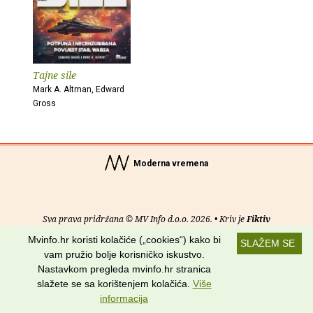
Tajne sile
Mark A. Altman, Edward
Gross
Moderna vremena
Sva prava pridržana © MV Info d.o.o. 2026. • Kriv je
Fiktiv
Mvinfo.hr koristi kolačiće („cookies“) kako bi
SLAŽEM SE
O nama
•
Pomoć
•
Uvjeti korištenja
•
RSS kanali
vam pružio bolje korisničko iskustvo.
Nastavkom pregleda mvinfo.hr stranica
Potraži nas na:
slažete se sa korištenjem kolačića.
Više
informacija