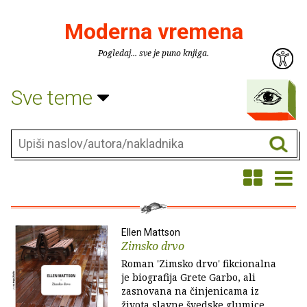
Moderna vremena
Pogledaj... sve je puno knjiga.
Sve teme
Ellen Mattson
Zimsko drvo
Roman 'Zimsko drvo' fikcionalna
je biografija Grete Garbo, ali
zasnovana na činjenicama iz
života slavne švedske glumice,