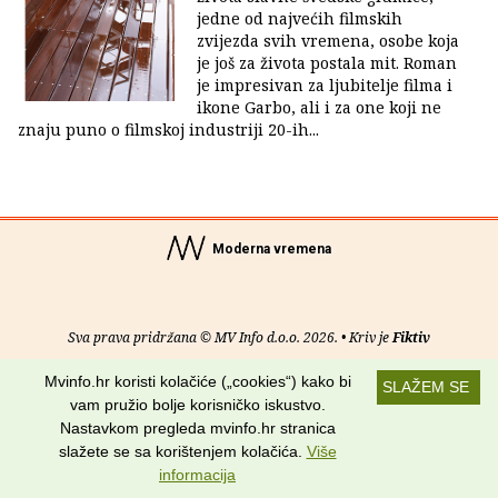
jedne od najvećih filmskih
zvijezda svih vremena, osobe koja
je još za života postala mit. Roman
je impresivan za ljubitelje filma i
ikone Garbo, ali i za one koji ne
znaju puno o filmskoj industriji 20-ih...
Moderna vremena
Sva prava pridržana © MV Info d.o.o. 2026. • Kriv je
Fiktiv
Mvinfo.hr koristi kolačiće („cookies“) kako bi
O nama
•
Pomoć
•
Uvjeti korištenja
•
RSS kanali
SLAŽEM SE
vam pružio bolje korisničko iskustvo.
Potraži nas na:
Nastavkom pregleda mvinfo.hr stranica
slažete se sa korištenjem kolačića.
Više
informacija