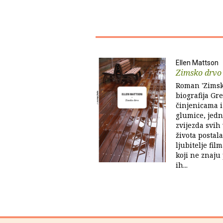
Ellen Mattson
Zimsko drvo
Roman 'Zimsko
biografija Gr
činjenicama i
glumice, jedn
zvijezda svih
života postal
ljubitelje fil
koji ne znaju 
ih...