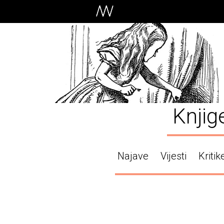
Knjig
Najave
Vijesti
Kritik