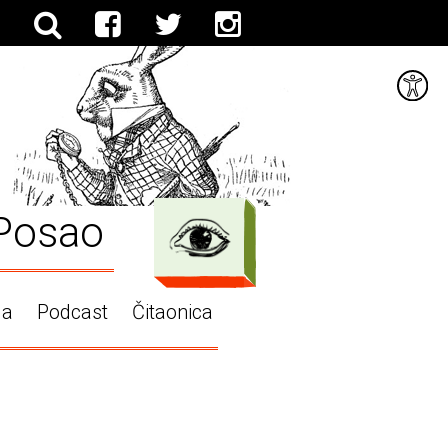
Posao
ga
Podcast
Čitaonica