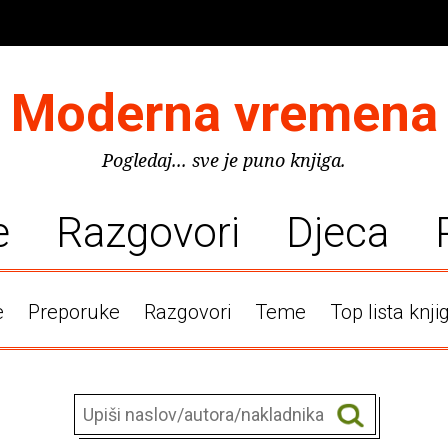
Moderna vremena
Pogledaj... sve je puno knjiga.
e
Razgovori
Djeca
e
Preporuke
Razgovori
Teme
Top lista knji