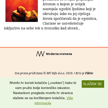
životom u kojem je uvijek
nastojala ugoditi ljudima koji je
okružuju. Iako su joj cijeloga
života spočitavali da je egoistica,
Clarisse se usredotočuje
isključivo na sebe tek u trenutku kad shvati...
Moderna vremena
Sva prava pridržana © MV Info d.o.o. 2026. • Kriv je
Fiktiv
Mvinfo.hr koristi kolačiće („cookies“) kako bi
O nama
•
Pomoć
•
Uvjeti korištenja
•
RSS kanali
SLAŽEM SE
vam pružio bolje korisničko iskustvo.
Potraži nas na:
Nastavkom pregleda mvinfo.hr stranica
slažete se sa korištenjem kolačića.
Više
informacija