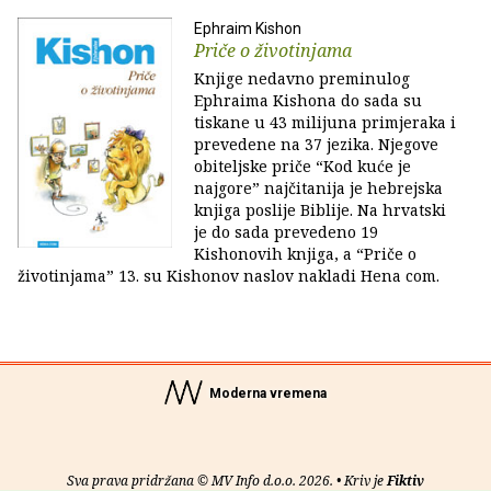
Ephraim Kishon
Priče o životinjama
Knjige nedavno preminulog
Ephraima Kishona do sada su
tiskane u 43 milijuna primjeraka i
prevedene na 37 jezika. Njegove
obiteljske priče “Kod kuće je
najgore” najčitanija je hebrejska
knjiga poslije Biblije. Na hrvatski
je do sada prevedeno 19
Kishonovih knjiga, a “Priče o
životinjama” 13. su Kishonov naslov nakladi Hena com.
Moderna vremena
Sva prava pridržana © MV Info d.o.o. 2026. • Kriv je
Fiktiv