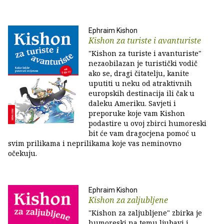
Ephraim Kishon
Kishon za turiste i avanturiste
"Kishon za turiste i avanturiste"
nezaobilazan je turistički vodič
ako se, dragi čitatelju, kanite
uputiti u neku od atraktivnih
europskih destinacija ili čak u
daleku Ameriku. Savjeti i
preporuke koje vam Kishon
podastire u ovoj zbirci humoreski
bit će vam dragocjena pomoć u
svim prilikama i neprilikama koje vas neminovno
očekuju.
Ephraim Kishon
Kishon za zaljubljene
"Kishon za zaljubljene" zbirka je
humoreski na temu ljubavi i