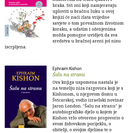
braka. Svi oni koji namjeravaju
uploviti u bračnu luku u ovoj
knjizi će naći zlata vrijedne
savjete o tom prevažnom životnom
koraku, a udatim i oženjenima
možda pomogne uvidjeti da sva
sredstva u bračnoj areni još nisu
iscrpljena.
Ephraim Kishon
Šalu na stranu
Ova knjiga uspomena nastala je
na temelju niza razgovora koji je s
Kishonom, u njegovom domu u
Švicarskoj, vodio izraelski novinar
Jaron London. "Šalu na stranu" je
autobiografsko djelo u kojem je
Kishon vrlo otvoreno progovorio o
svom židovskom porijeklu, o
obitelji, o svojim djelima te o