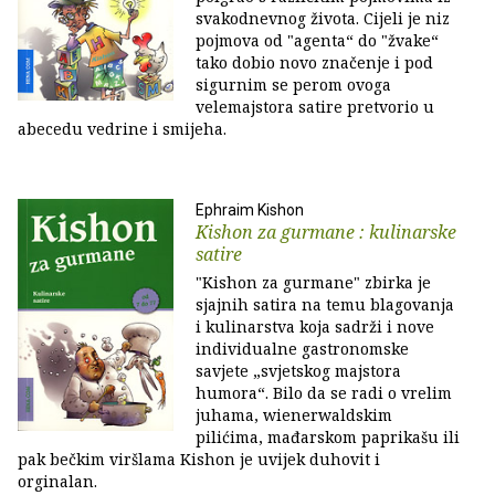
svakodnevnog života. Cijeli je niz
pojmova od "agenta“ do "žvake“
tako dobio novo značenje i pod
sigurnim se perom ovoga
velemajstora satire pretvorio u
abecedu vedrine i smijeha.
Ephraim Kishon
Kishon za gurmane : kulinarske
satire
"Kishon za gurmane" zbirka je
sjajnih satira na temu blagovanja
i kulinarstva koja sadrži i nove
individualne gastronomske
savjete „svjetskog majstora
humora“. Bilo da se radi o vrelim
juhama, wienerwaldskim
pilićima, mađarskom paprikašu ili
pak bečkim viršlama Kishon je uvijek duhovit i
orginalan.