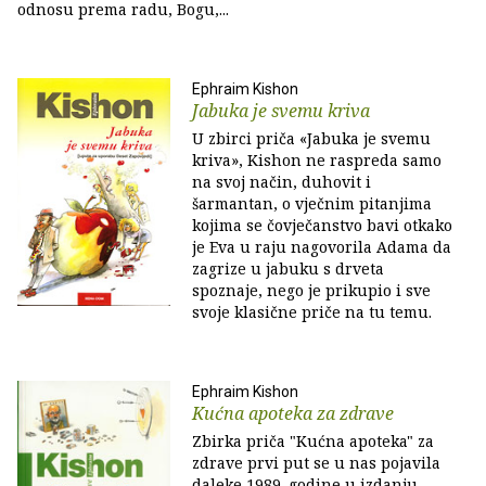
odnosu prema radu, Bogu,...
Ephraim Kishon
Jabuka je svemu kriva
U zbirci priča «Jabuka je svemu
kriva», Kishon ne raspreda samo
na svoj način, duhovit i
šarmantan, o vječnim pitanjima
kojima se čovječanstvo bavi otkako
je Eva u raju nagovorila Adama da
zagrize u jabuku s drveta
spoznaje, nego je prikupio i sve
svoje klasične priče na tu temu.
Ephraim Kishon
Kućna apoteka za zdrave
Zbirka priča "Kućna apoteka" za
zdrave prvi put se u nas pojavila
daleke 1989. godine u izdanju