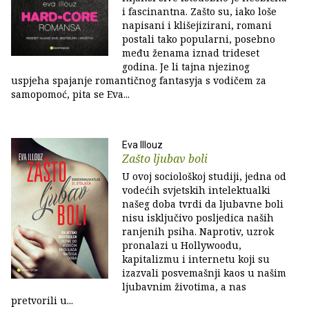
i fascinantna. Zašto su, iako loše
napisani i klišejizirani, romani
postali tako popularni, posebno
među ženama iznad trideset
godina. Je li tajna njezinog
uspjeha spajanje romantičnog fantasyja s vodičem za
samopomoć, pita se Eva...
Eva Illouz
Zašto ljubav boli
U ovoj sociološkoj studiji, jedna od
vodećih svjetskih intelektualki
našeg doba tvrdi da ljubavne boli
nisu isključivo posljedica naših
ranjenih psiha. Naprotiv, uzrok
pronalazi u Hollywoodu,
kapitalizmu i internetu koji su
izazvali posvemašnji kaos u našim
ljubavnim životima, a nas
pretvorili u...