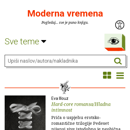
Moderna vremena
Pogledaj... sve je puno knjiga.
Sve teme
Eva Illouz
Hard-core romansa/Hladna
intimnost
Priča o uspjehu erotsko-
romantične trilogije Pedeset
nijansi sive istodobno je neobična