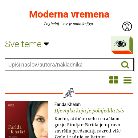
Moderna vremena
Pogledaj... sve je puno knjiga.
Sve teme
Farida Khalah
Djevojka koja je pobijedila Isis
Kocho, idilično selo u iračkom
gorju Sindjar: Farida je upravo
završila predzadnji razred više
škole i raduje se ljetnim