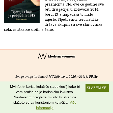
praznicima. No, ove će godine sve
biti drugačije: u kolovozu 2014.
borci IS-a napadaju to malo
mjesto. Sljedbenici terorističke
države skupili su sve stanovnike
sela, muškarce ubili, a žene...
Moderna vremena
Sva prava pridržana © MV Info d.o.o. 2026. • Kriv je
Fiktiv
Mvinfo.hr koristi kolačiće („cookies“) kako bi
O nama
•
Pomoć
•
Uvjeti korištenja
•
RSS kanali
SLAŽEM SE
vam pružio bolje korisničko iskustvo.
Potraži nas na:
Nastavkom pregleda mvinfo.hr stranica
slažete se sa korištenjem kolačića.
Više
informacija