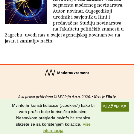
segmentu modernog novinarstva.
Autor, novinar, dugogodišnji
urednik i savjetnik u Hini i
predavač na Studiju novinarstva
na Fakultetu političkih znanosti u
Zagrebu, uvodi nas u svijet agencijskog novinarstva na
jasan i zanimljiv način.
Moderna vremena
Sva prava pridržana © MV Info d.o.o. 2026. • Kriv je
Fiktiv
Mvinfo.hr koristi kolačiće („cookies“) kako bi
SLAŽEM SE
O nama
•
Pomoć
•
Uvjeti korištenja
•
RSS kanali
vam pružio bolje korisničko iskustvo.
Nastavkom pregleda mvinfo.hr stranica
Potraži nas na:
slažete se sa korištenjem kolačića.
Više
informacija