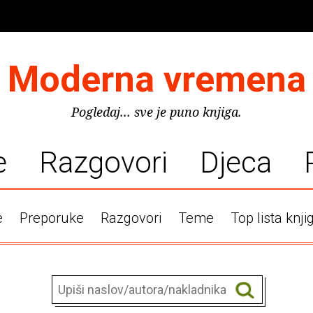
Moderna vremena
Pogledaj... sve je puno knjiga.
e
Razgovori
Djeca
e
Preporuke
Razgovori
Teme
Top lista knji