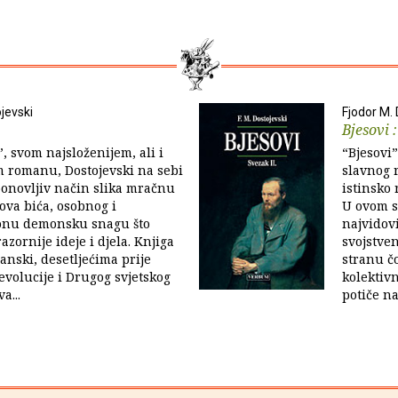
jevski
Fjodor M. 
1
Bjesovi :
, svom najsloženijem, ali i
“Bjesovi”
m romanu, Dostojevski na sebi
slavnog r
onovljiv način slika mračnu
istinsko 
ova bića, osobnog i
U ovom s
 onu demonsku snagu što
najvidov
azornije ideje i djela. Knjiga
svojstve
anski, desetljećima prije
stranu č
evolucije i Drugog svjetskog
kolektiv
a...
potiče na.