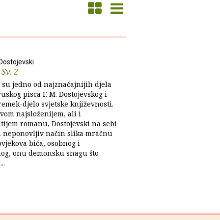
Dostojevski
 Sv. 2
 su jedno od najznačajnijih djela
uskog pisca F. M. Dostojevskog i
remek-djelo svjetske književnosti.
vom najsloženijem, ali i
itijem romanu, Dostojevski na sebi
n neponovljiv način slika mračnu
ovjekova bića, osobnog i
nog, onu demonsku snagu što
..