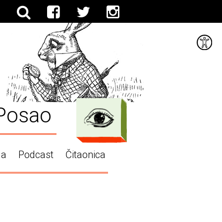
Posao
ga
Podcast
Čitaonica