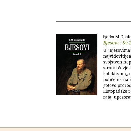
Fjodor M. Dosto
Bjesovi : Sv.
U “Bjesovima”
najvidovitije
svojstven nep
stranu čovjek
kolektivnog,
potiče na najr
gotovo proroč
Listopadske r
rata, upozorav