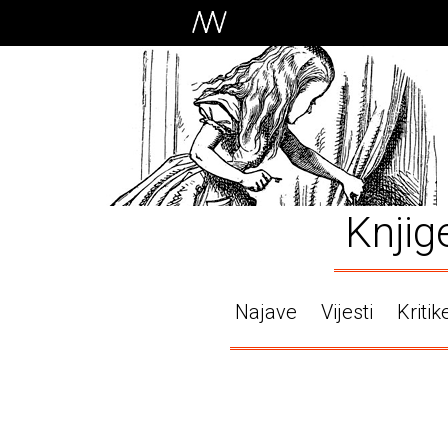
Knjig
Najave
Vijesti
Kritik