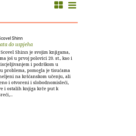
Scovel Shinn
ata do uspjeha
 Scovel Shinn je svojim knjigama,
a još u prvoj polovici 20. st., kao i
iscjeljivanjem i podrškom u
ju problema, pomogla je tisućama
emeljeni na kršćanskom učenju, ali
eno i otvoreni i slobodnomisleći,
ve i ostalih knjiga krče put k
eći,...