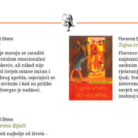
l Shinn
Florence 
č
Tajna vr
lje moraju se zaraditi
Florence
ntrolom emocionalne
napisanim
kreće, ali nikad nije
osobnim 
d čovjek ostane miran i
rješavan
brog apetita, osjećajući se
ljudi. T
 sretnim i kad su prilike
istovrem
 dosegao je nadmoć.
savjeti o
osobnoj sr
l Shinn
rene Riječi
iti najbolje od života -