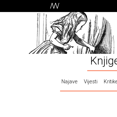
Knjig
Najave
Vijesti
Kritik