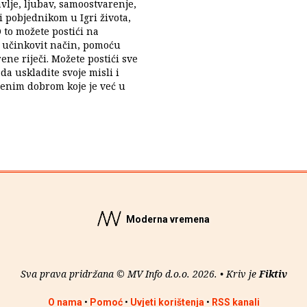
vlje, ljubav, samoostvarenje,
ti pobjednikom u Igri života,
to možete postići na
i učinkovit način, pomoću
ene riječi. Možete postići sve
ada uskladite svoje misli i
ršenim dobrom koje je već u
Moderna vremena
Sva prava pridržana © MV Info d.o.o. 2026. • Kriv je
Fiktiv
O nama
•
Pomoć
•
Uvjeti korištenja
•
RSS kanali