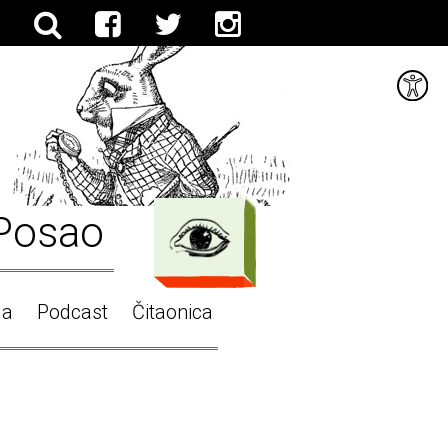
Posao
ga
Podcast
Čitaonica