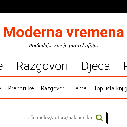
Moderna vremena
Pogledaj... sve je puno knjiga.
e
Razgovori
Djeca
e
Preporuke
Razgovori
Teme
Top lista knji