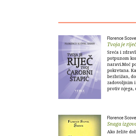
Florence Scove
Tvoja je rije
Sreća i zdrav
potpunom ko
naravi.Moć po
pokretana. Ka
bezbrižan, do
zadovoljnim i
protiv njega,
Florence Scove
Snaga izgovo
Ako želite dob