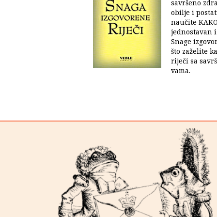
savršeno zdra
obilje i posta
naučite KAKO 
jednostavan 
Snage izgovor
što zaželite k
riječi sa sav
vama.