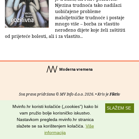
Njezina trudnoća tako nadilazi
uobičajene probleme
maloljetničke trudnoće i postaje
mnogo više – borba za vlastito
nerođeno dijete koje želi zaštititi
od prijeteće bolesti, ali i za vlastito...
Moderna vremena
Sva prava pridržana © MV Info d.o.o. 2026. • Kriv je
Fiktiv
Mvinfo.hr koristi kolačiće („cookies“) kako bi
O nama
•
Pomoć
•
Uvjeti korištenja
•
RSS kanali
SLAŽEM SE
vam pružio bolje korisničko iskustvo.
Potraži nas na:
Nastavkom pregleda mvinfo.hr stranica
slažete se sa korištenjem kolačića.
Više
informacija