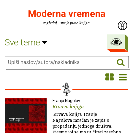
Moderna vremena
Pogledaj... sve je puno knjiga.
Sve teme
Franjo Nagulov
Krvava knjiga
'Krvava knjiga' Franje
Nagulova mračan je zapis o
propadanju jednoga društva.
Pjesme joj se mogu čitati zasebno