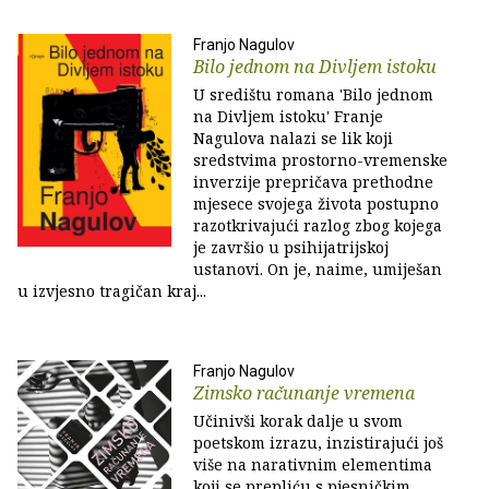
Franjo Nagulov
Bilo jednom na Divljem istoku
U središtu romana 'Bilo jednom
na Divljem istoku' Franje
Nagulova nalazi se lik koji
sredstvima prostorno-vremenske
inverzije prepričava prethodne
mjesece svojega života postupno
razotkrivajući razlog zbog kojega
je završio u psihijatrijskoj
ustanovi. On je, naime, umiješan
u izvjesno tragičan kraj...
Franjo Nagulov
Zimsko računanje vremena
Učinivši korak dalje u svom
poetskom izrazu, inzistirajući još
više na narativnim elementima
koji se prepliću s pjesničkim,