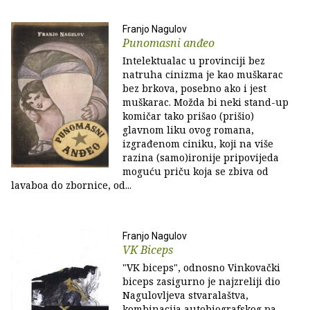
Franjo Nagulov
Punomasni anđeo
Intelektualac u provinciji bez
natruha cinizma je kao muškarac
bez brkova, posebno ako i jest
muškarac. Možda bi neki stand-up
komičar tako prišao (prišio)
glavnom liku ovog romana,
izgrađenom ciniku, koji na više
razina (samo)ironije pripovijeda
moguću priču koja se zbiva od
lavaboa do zbornice, od...
Franjo Nagulov
VK Biceps
"VK biceps", odnosno Vinkovački
biceps zasigurno je najzreliji dio
Nagulovljeva stvaralaštva,
kombinacija autobiografskog pa