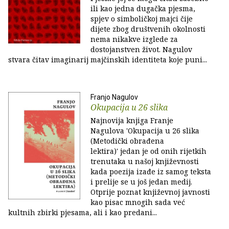
ili kao jedna dugačka pjesma,
spjev o simboličkoj majci čije
dijete zbog društvenih okolnosti
nema nikakve izglede za
dostojanstven život. Nagulov
stvara čitav imaginarij majčinskih identiteta koje puni...
Franjo Nagulov
Okupacija u 26 slika
Najnovija knjiga Franje
Nagulova 'Okupacija u 26 slika
(Metodički obrađena
lektira)' jedan je od onih rijetkih
trenutaka u našoj književnosti
kada poezija izađe iz samog teksta
i prelije se u još jedan medij.
Otprije poznat književnoj javnosti
kao pisac mnogih sada već
kultnih zbirki pjesama, ali i kao predani...