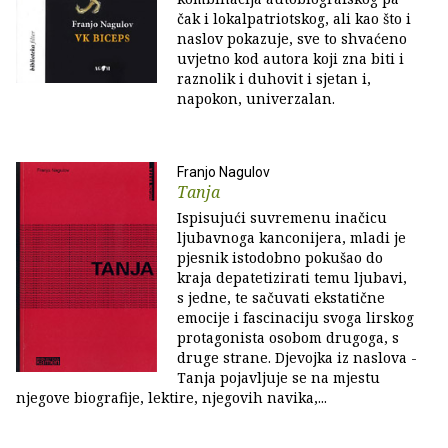
čak i lokalpatriotskog, ali kao što i
naslov pokazuje, sve to shvaćeno
uvjetno kod autora koji zna biti i
raznolik i duhovit i sjetan i,
napokon, univerzalan.
Franjo Nagulov
Tanja
Ispisujući suvremenu inačicu
ljubavnoga kanconijera, mladi je
pjesnik istodobno pokušao do
kraja depatetizirati temu ljubavi,
s jedne, te sačuvati ekstatične
emocije i fascinaciju svoga lirskog
protagonista osobom drugoga, s
druge strane. Djevojka iz naslova -
Tanja pojavljuje se na mjestu
njegove biografije, lektire, njegovih navika,...