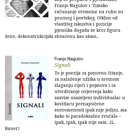
Franjo Nagulov i 'Zimsko
računanje vremena' na rubu su
proznog i poetskog. Otklon od
vlastitog iskustva i pozicije
pjesnika događa se kroz figuru
žene, dekonstrukcijski shvaćenu kao sâmo...
Franjo Nagulov
Signali
To je poezija za ponovno čitanje,
za nalaženje užitka u sretnom
slaganju riječi i pojmova i za
utvrđivanje uvjerenja kako
sasvim usamljeni individualac u
kovitlacu prenapučene
suvremenosti ipak nije jedini, ma
kako to paradoksalno zvučalo –
ipak, ipak, ipak nije sam…(L.
Bauer)