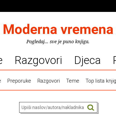
Moderna vremena
Pogledaj... sve je puno knjiga.
e
Razgovori
Djeca
e
Preporuke
Razgovori
Teme
Top lista knji