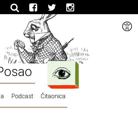
Posao
ga
Podcast
Čitaonica