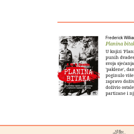
Frederick Willi
Planina bita
U knjizi 'Plan
punih dvadese
svoja sjećanj
'paklene', dan
poginulo više
zapravo doživ
doživio ostal
partizane i nj