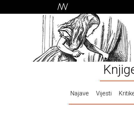
Knjig
Najave
Vijesti
Kritik