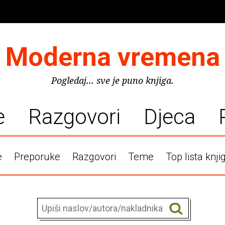
Moderna vremena
Pogledaj... sve je puno knjiga.
e
Razgovori
Djeca
e
Preporuke
Razgovori
Teme
Top lista knji