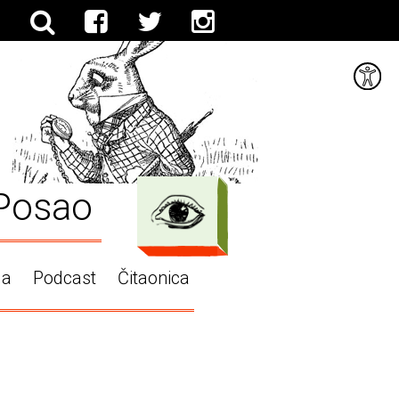
Posao
ga
Podcast
Čitaonica