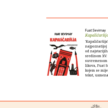
Fuat Sevimay
Kapaličaršij
'Kapaličaršija
najpoznatijoj 
od najstarijih
sredinom XV. 
suvremenom d
likova, Fuat 
kojem se mije
tekst, usmena 