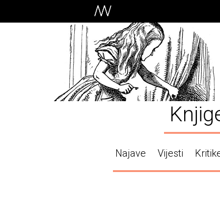
Knjig
Najave
Vijesti
Kritik