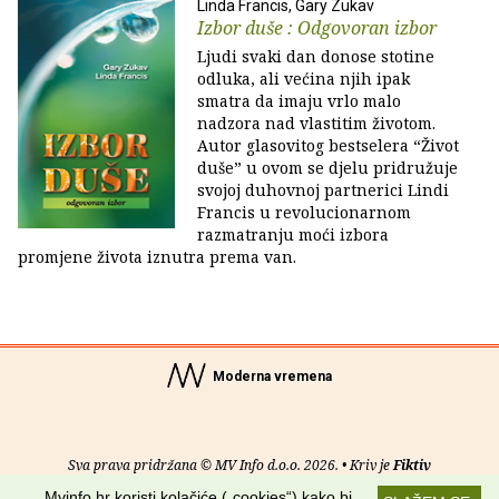
Linda Francis, Gary Zukav
Izbor duše : Odgovoran izbor
Ljudi svaki dan donose stotine
odluka, ali većina njih ipak
smatra da imaju vrlo malo
nadzora nad vlastitim životom.
Autor glasovitog bestselera “Život
duše” u ovom se djelu pridružuje
svojoj duhovnoj partnerici Lindi
Francis u revolucionarnom
razmatranju moći izbora
promjene života iznutra prema van.
Moderna vremena
Sva prava pridržana © MV Info d.o.o. 2026. • Kriv je
Fiktiv
Mvinfo.hr koristi kolačiće („cookies“) kako bi