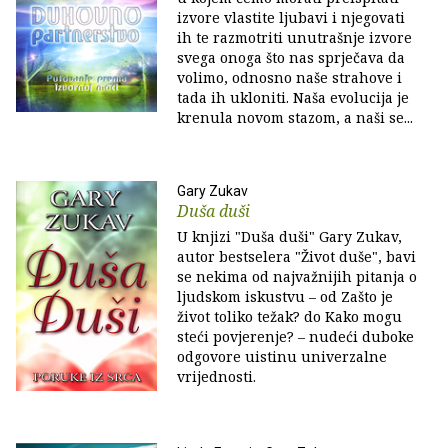
izvore vlastite ljubavi i njegovati
ih te razmotriti unutrašnje izvore
svega onoga što nas sprječava da
volimo, odnosno naše strahove i
tada ih ukloniti. Naša evolucija je
krenula novom stazom, a naši se...
Gary Zukav
Duša duši
U knjizi "Duša duši" Gary Zukav,
autor bestselera "Život duše", bavi
se nekima od najvažnijih pitanja o
ljudskom iskustvu – od Zašto je
život toliko težak? do Kako mogu
steći povjerenje? – nudeći duboke
odgovore uistinu univerzalne
vrijednosti.