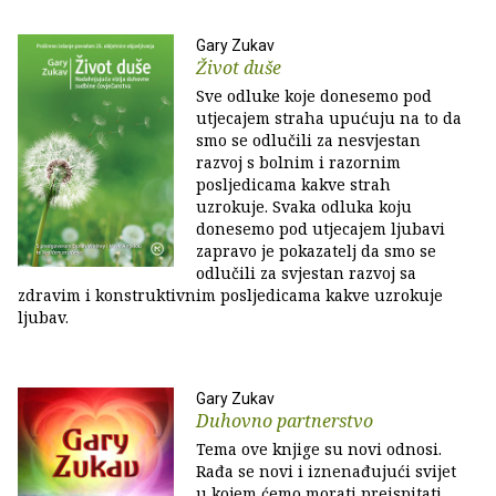
Gary Zukav
Život duše
Sve odluke koje donesemo pod
utjecajem straha upućuju na to da
smo se odlučili za nesvjestan
razvoj s bolnim i razornim
posljedicama kakve strah
uzrokuje. Svaka odluka koju
donesemo pod utjecajem ljubavi
zapravo je pokazatelj da smo se
odlučili za svjestan razvoj sa
zdravim i konstruktivnim posljedicama kakve uzrokuje
ljubav.
Gary Zukav
Duhovno partnerstvo
Tema ove knjige su novi odnosi.
Rađa se novi i iznenađujući svijet
u kojem ćemo morati preispitati