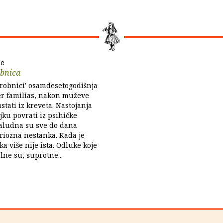
ee
obnica
grobnici' osamdesetogodišnja
er familias, nakon muževe
stati iz kreveta. Nastojanja
jku povrati iz psihičke
zaludna su sve do dana
riozna nestanka. Kada je
a više nije ista. Odluke koje
lne su, suprotne...