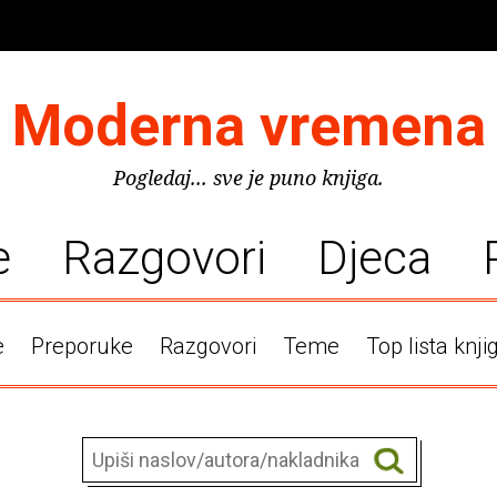
Moderna vremena
Pogledaj... sve je puno knjiga.
e
Razgovori
Djeca
e
Preporuke
Razgovori
Teme
Top lista knji