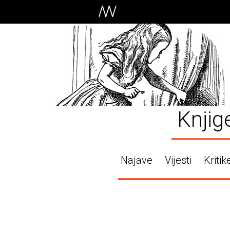
Knjig
Najave
Vijesti
Kritik