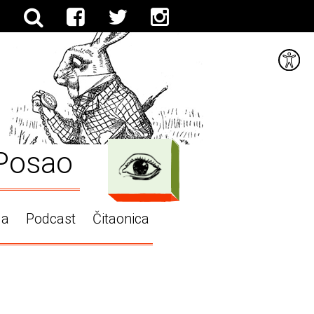
Posao
ga
Podcast
Čitaonica