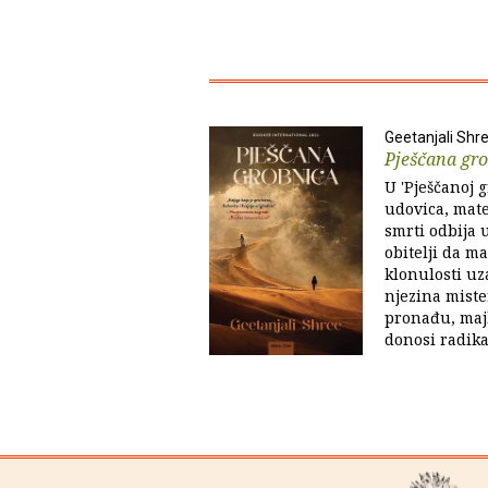
Geetanjali Shr
Pješčana gr
U 'Pješčanoj 
udovica, mat
smrti odbija u
obitelji da ma
klonulosti u
njezina miste
pronađu, majk
donosi radika